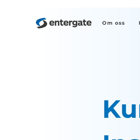
Om oss
Ku