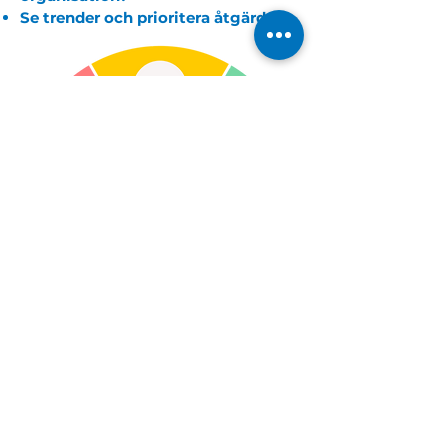
Se trender och prioritera åtgärder
Vill du veta mer om
NPS?
Boka demo