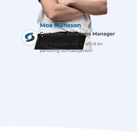
Moa Månsson
Customer Relations Manager
Hos Entergate har ni alltid en
personlig kontaktperson