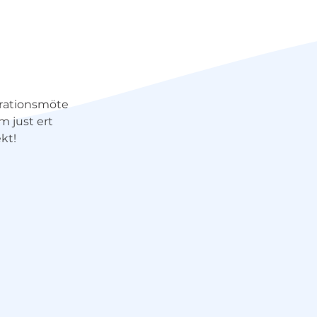
irationsmöte
 just ert
kt!