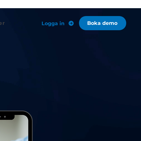
er
Boka demo
Logga in