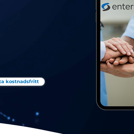
OF
H DATA
ta kostnadsfritt