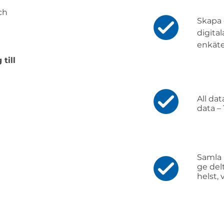
ch
Skapa 
digita
enkäte
till
All dat
data – 
Samla 
ge del
helst,