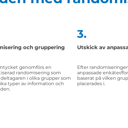
3.
isering och gruppering
Utskick av anpass
amtycket genomförs en
Efter randomiseringen
iserad randomisering som
anpassade enkäter/fo
 deltagaren i olika grupper som
baserat på vilken gru
lika typer av information och
placerades i.
öden.