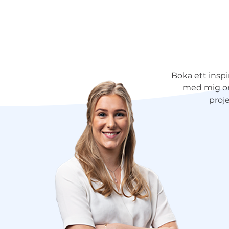
Boka ett insp
med mig om
proje