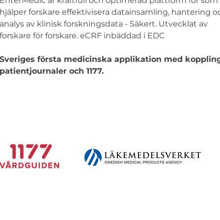
EnterMedic är kraftfull och optimerad plattform för som
hjälper forskare effektivisera datainsamling, hantering o
analys av klinisk forskningsdata - Säkert. Utvecklat av
forskare för forskare. eCRF inbäddad i EDC
Sveriges första medicinska applikation med koppling 
patientjournaler och 1177.