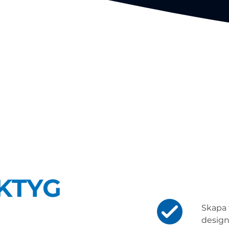
KTYG
Skapa 
desig