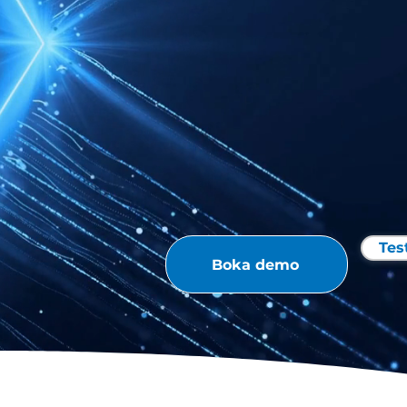
POWER 
RESEARC
Tes
Boka demo