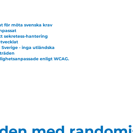
at för möta svenska krav
npassat
t sekretess-hantering
tvecklat
i Sverige - inga utländska
träden
glighetsanpassade enligt WCAG.
öden med randomi