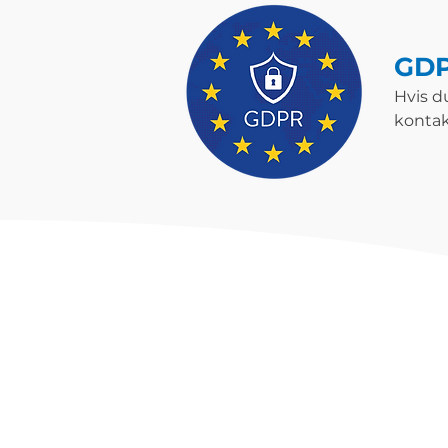
GD
Hvis d
konta