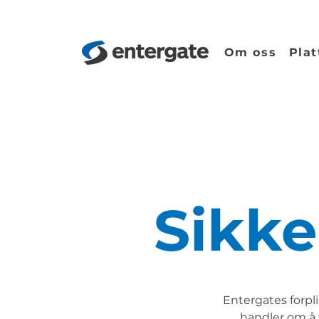
Om oss
Plat
Sikke
Entergates forpli
handler om å t