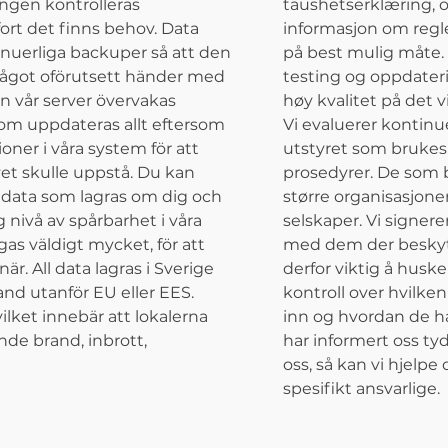
ringen kontrolleras
taushetserklæring, o
ort det finns behov. Data
informasjon om regle
nuerliga backuper så att den
på best mulig måte. V
 något oförutsett händer med
testing og oppdater
ån vår server övervakas
høy kvalitet på det v
om uppdateras allt eftersom
Vi evaluerer kontinu
oner i våra system för att
utstyret som brukes. 
vet skulle uppstå. Du kan
prosedyrer. De som b
n data som lagras om dig och
større organisasjone
g nivå av spårbarhet i våra
selskaper. Vi signere
gas väldigt mycket, för att
med dem der beskytte
r. All data lagras i Sverige
derfor viktig å huske
 land utanför EU eller EES.
kontroll over hvilke
ilket innebär att lokalerna
inn og hvordan de ha
nde brand, inbrott,
har informert oss ty
oss, så kan vi hjel
spesifikt ansvarlige.