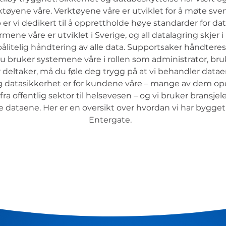
ktøyene våre. Verktøyene våre er utviklet for å møte sve
 er vi dedikert til å opprettholde høye standarder for d
ormene våre er utviklet i Sverige, og all datalagring skjer 
 pålitelig håndtering av alle data. Supportsaker håndter
 bruker systemene våre i rollen som administrator, bru
 deltaker, må du føle deg trygg på at vi behandler datae
tig datasikkerhet er for kundene våre – mange av dem ope
 fra offentlig sektor til helsevesen – og vi bruker bransje
e dataene. Her er en oversikt over hvordan vi har bygget
Entergate.