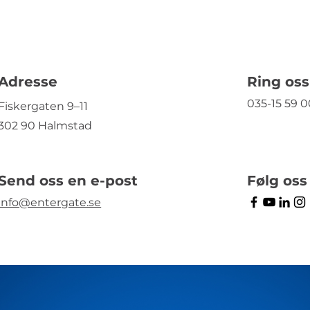
Adresse
Ring oss
035-15 59 0
Fiskergaten 9–11
302 90 Halmstad
Send oss en e-post
Følg oss
info@entergate.se