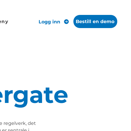
eny
Bestill en demo
Logg inn
ergate
e regelverk, det
er sentrale i