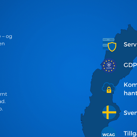
e – og
gen
ernt
ad.
p.