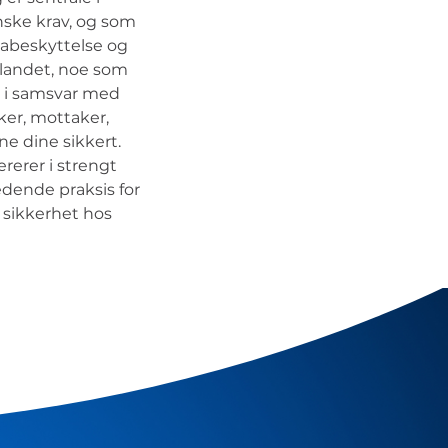
nske krav, og som
atabeskyttelse og
i landet, noe som
es i samsvar med
ker, mottaker,
ne dine sikkert.
rerer i strengt
ledende praksis for
 sikkerhet hos