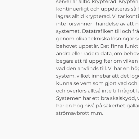
server är alltid krypterad. Krypte
kontinuerligt och uppdateras så f
lagras alltid krypterad. Vi tar
konti
inte försvinner i händelse av att
systemet. Datatrafiken till och fr
genom olika tekniska lösningar s
behovet uppstår. Det finns funkti
ändra eller radera data, om beho
begära att få uppgifter om vilke
vad den används till. Vi har en hö
system, vilket innebär att det log
kunna se vem som gjort vad och nä
och överförs alltså inte till något
Systemen har ett bra skalskydd, v
har en hög nivå på säkerhet gälla
strömavbrott m.m.