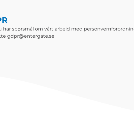
PR
u har spørsmål om vårt arbeid med personvernforordnin
kte
gdpr@entergate.se