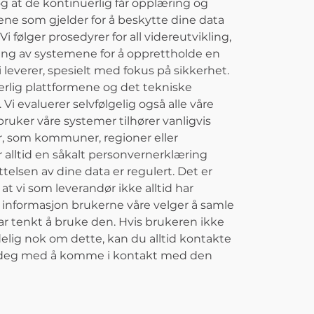
g at de kontinuerlig får opplæring og
ne som gjelder for å beskytte dine data
i følger prosedyrer for all videreutvikling,
ing av systemene for å opprettholde en
i leverer, spesielt med fokus på sikkerhet.
erlig plattformene og det tekniske
Vi evaluerer selvfølgelig også alle våre
ruker våre systemer tilhører vanligvis
r, som kommuner, regioner eller
r alltid en såkalt personvernerklæring
lsen av dine data er regulert. Det er
 at vi som leverandør ikke alltid har
n informasjon brukerne våre velger å samle
r tenkt å bruke den. Hvis brukeren ikke
delig nok om dette, kan du alltid kontakte
pe deg med å komme i kontakt med den