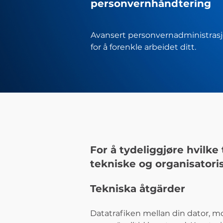
personvernhåndtering
Avansert personvernadministras
for å forenkle arbeidet ditt.
For å tydeliggjøre hvilke 
tekniske og organisatoris
Tekniska åtgärder
Datatrafiken mellan din dator, mob