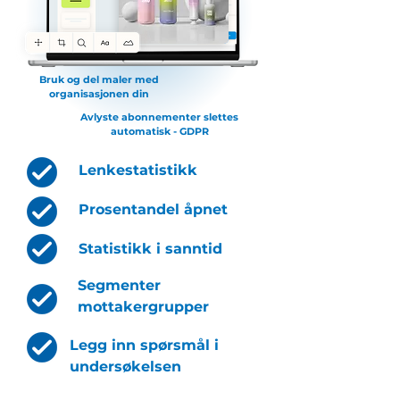
Bruk og del maler med
organisasjonen din
Avlyste abonnementer slettes
automatisk - GDPR
Lenkestatistikk
Prosentandel åpnet
Statistikk i sanntid
Segmenter
mottakergrupper
Legg inn spørsmål i
undersøkelsen