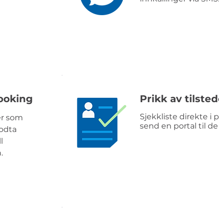
ooking
Prikk av tilste
Sjekkliste direkte i p
ter som
send en portal til de
odta
l
.