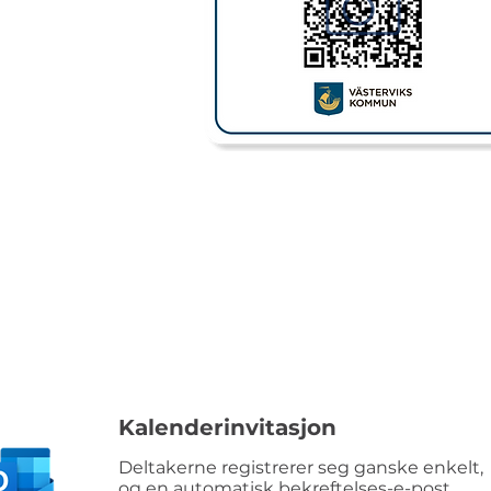
Kalenderinvitasjon
Deltakerne registrerer seg ganske enkelt,
og en automatisk bekreftelses-e-post