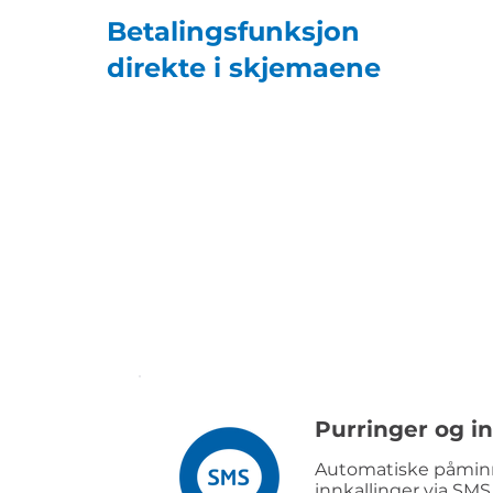
Betalingsfunksjon
direkte i skjemaene
Purringer og in
Automatiske påminn
innkallinger via SMS