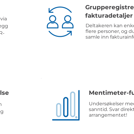
Grupperegistre
fakturadetaljer
via
Deltakeren kan enke
legg
flere personer, og d
R-
samle inn fakturain
lse
Mentimeter-f
Undersøkelser med
m
sanntid. Svar direk
og
arrangementet!