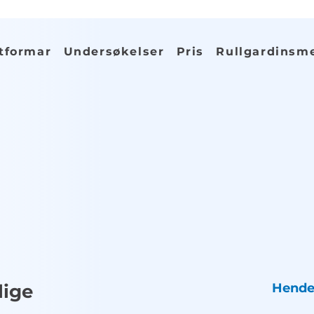
tformar
Undersøkelser
Pris
Rullgardinsm
lige
Hende