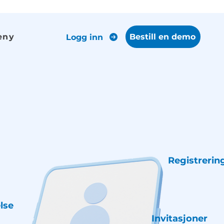
eny
Bestill en demo
Logg inn
Registrerin
lse
Invitasjoner