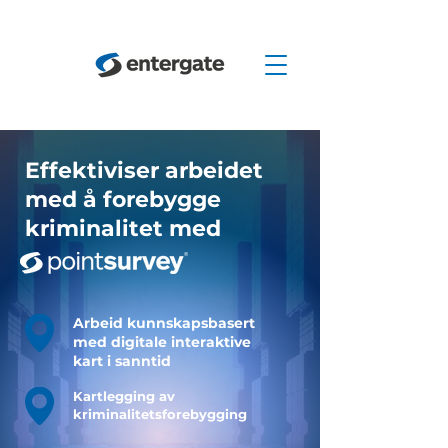
Effektiviser arbeidet
med å forebygge
kriminalitet med
Arbeid kunnskapsbasert
med digitale interaktive
kart i sanntid
Kartlegging av
kriminalitetsforebygging