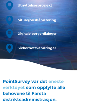
Utnyttelsesprosjekt
Situasjonshåndtering
Digitale borgerdialoger
Sikkerhetsvandringer
PointSurvey var det
eneste
verktøyet
som oppfylte alle
behovene til Farsta
distriktsadministrasjon.