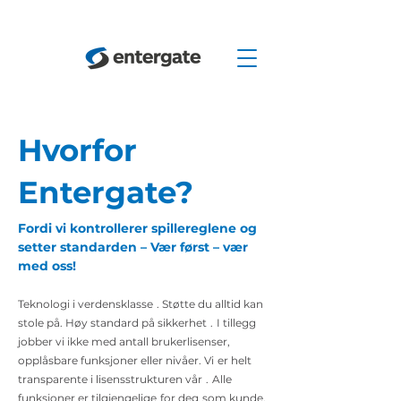
Hvorfor
Entergate?
Fordi vi kontrollerer spillereglene og
setter standarden – Vær først – vær
med oss!
Teknologi i verdensklasse
. Støtte du alltid kan
stole på. Høy standard på sikkerhet
.
I tillegg
jobber vi ikke med antall brukerlisenser,
opplåsbare funksjoner eller nivåer. Vi
er helt
transparente i lisensstrukturen vår
.
Alle
funksjoner er tilgjengelige
for deg
som kunde.