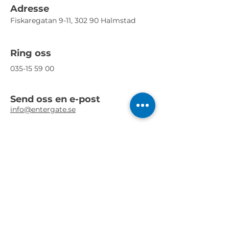
Adresse
Fiskaregatan 9-11, 302 90 Halmstad
Ring oss
035-15 59 00
Send oss en e-post
info@entergate.se
Følg oss
Vi erbjuder professionell hjälp med
att utveckla och genomföra
skräddarsydda enkäter – från