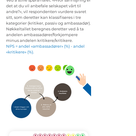
Ved å stille spørsmålet: «Hvor sannsynlig er
det at du vil anbefale selskapet vårt til
andre?», vil respondenten vurdere svaret
sitt, som deretter kan klassifiseres i tre
kategorier (kritiker, passiv og ambassadør).
Nøkkeltallet beregnes deretter ved å ta
andelen ambassadører/forkjempere
minus andelen kritikere/kritikere.
NPS = andel «ambassadører» (%) - andel
«kritikere» (%).