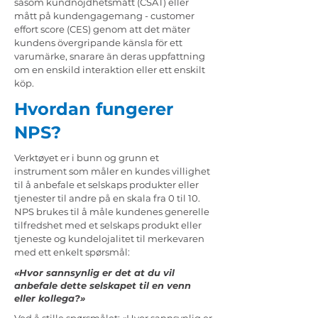
såsom kundnöjdhetsmått (CSAT) eller
mått på kundengagemang - customer
effort score (CES) genom att det mäter
kundens övergripande känsla för ett
varumärke, snarare än deras uppfattning
om en enskild interaktion eller ett enskilt
köp.
Hvordan fungerer
NPS?
Verktøyet er i bunn og grunn et
instrument som måler en kundes villighet
til å anbefale et selskaps produkter eller
tjenester til andre på en skala fra 0 til 10.
NPS brukes til å måle kundenes generelle
tilfredshet med et selskaps produkt eller
tjeneste og kundelojalitet til merkevaren
med ett enkelt spørsmål:
«Hvor sannsynlig er det at du vil
anbefale dette selskapet til en venn
eller kollega?»