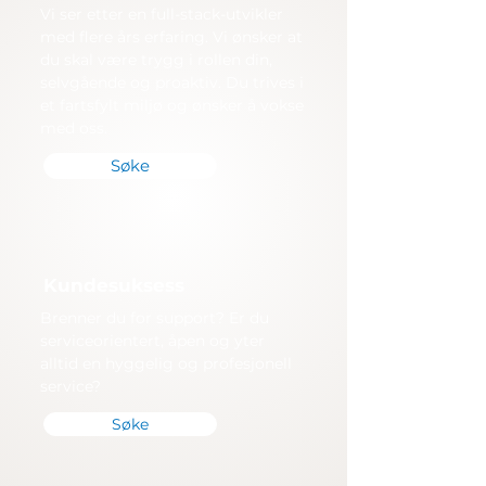
Vi ser etter en full-stack-utvikler
med flere års erfaring. Vi ønsker at
du skal være trygg i rollen din,
selvgående og proaktiv. Du trives i
et fartsfylt miljø og ønsker å vokse
med oss.
Søke
Kundesuksess
Brenner du for support? Er du
serviceorientert, åpen og yter
alltid en hyggelig og profesjonell
service?
Søke