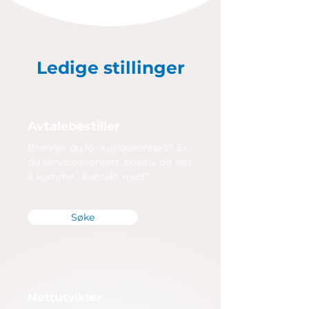
Ledige stillinger
Avtalebestiller
Brenner du for kundekontakt? Er
du serviceorientert, positiv og lett
å komme i kontakt med?
Søke
Nettutvikler