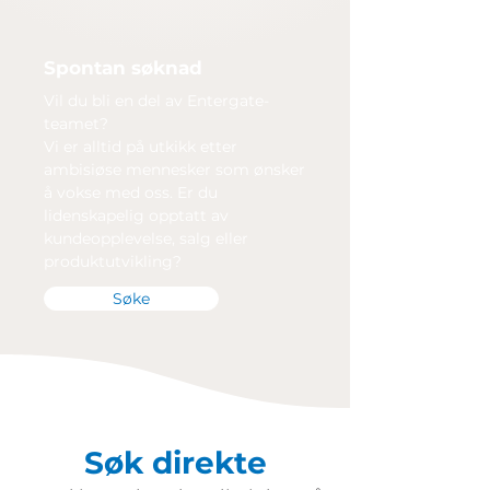
Spontan søknad
Vil du bli en del av Entergate-
teamet?
Vi er alltid på utkikk etter
ambisiøse mennesker som ønsker
å vokse med oss. Er du
lidenskapelig opptatt av
kundeopplevelse, salg eller
produktutvikling?
Søke
Søk direkte