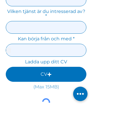
Vilken tjänst är du intresserad av?
r
Kan börja från och med
*
e
q
u
i
r
Ladda upp ditt CV
e
d
CV
(Max 15MB)
Skicka