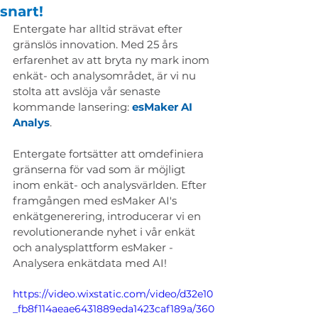
snart!
Entergate har alltid strävat efter 
gränslös innovation. Med 25 års 
erfarenhet av att bryta ny mark inom 
enkät- och analysområdet, är vi nu 
stolta att avslöja vår senaste 
kommande lansering: 
esMaker AI 
Analys
.
Entergate fortsätter att omdefiniera 
gränserna för vad som är möjligt 
inom enkät- och analysvärlden. Efter 
framgången med esMaker AI's 
enkätgenerering, introducerar vi en 
revolutionerande nyhet i vår enkät 
och analysplattform esMaker - 
Analysera enkätdata med AI!
https://video.wixstatic.com/video/d32e10
_fb8f114aeae6431889eda1423caf189a/360