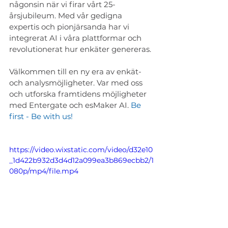
någonsin när vi firar vårt 25-
årsjubileum. Med vår gedigna 
expertis och pionjärsanda har vi 
integrerat AI i våra plattformar och 
revolutionerat hur enkäter genereras. 
Välkommen till en ny era av enkät- 
och analysmöjligheter. Var med oss 
och utforska framtidens möjligheter 
med Entergate och esMaker AI.
 Be 
first - Be with us! 
https://video.wixstatic.com/video/d32e10
_1d422b932d3d4d12a099ea3b869ecbb2/1
080p/mp4/file.mp4