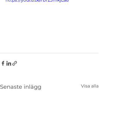
https://youtu.be/rbTZJmkjLa8
Visa alla
Senaste inlägg